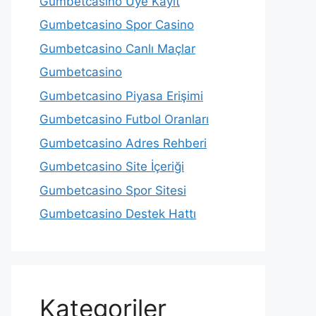
Gumbetcasino Üye Kayıt
Gumbetcasino Spor Casino
Gumbetcasino Canlı Maçlar
Gumbetcasino
Gumbetcasino Piyasa Erişimi
Gumbetcasino Futbol Oranları
Gumbetcasino Adres Rehberi
Gumbetcasino Site İçeriği
Gumbetcasino Spor Sitesi
Gumbetcasino Destek Hattı
Kategoriler