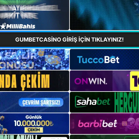
GUMBETCASİNO GİRİŞ İÇİN TIKLAYINIZ!