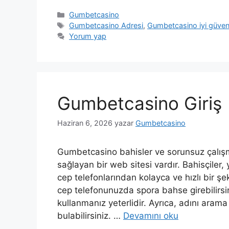
Kategoriler
Gumbetcasino
Etiketler
Gumbetcasino Adresi
,
Gumbetcasino iyi güveni
Yorum yap
Gumbetcasino Giriş
Haziran 6, 2026
yazar
Gumbetcasino
Gumbetcasino bahisler ve sorunsuz çalışma
sağlayan bir web sitesi vardır. Bahisçiler, 
cep telefonlarından kolayca ve hızlı bir ş
cep telefonunuzda spora bahse girebilirsin
kullanmanız yeterlidir. Ayrıca, adını ara
bulabilirsiniz. …
Devamını oku