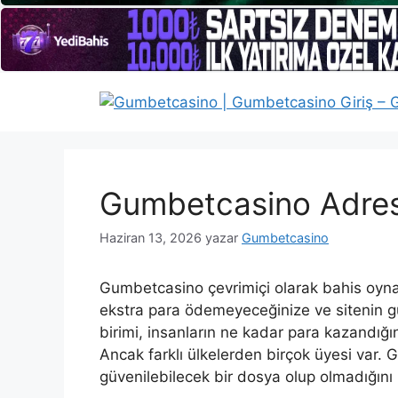
İçeriğe
atla
Gumbetcasino Adres
Haziran 13, 2026
yazar
Gumbetcasino
Gumbetcasino çevrimiçi olarak bahis oyna
ekstra para ödemeyeceğinize ve sitenin güv
birimi, insanların ne kadar para kazandığ
Ancak farklı ülkelerden birçok üyesi var. 
güvenilebilecek bir dosya olup olmadığını